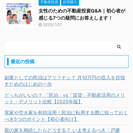
不動産投資
住宅購入
女性のための不動産投資Q&A｜初心者が
感じる7つの疑問にお答えします！
2025/7/27
最近の投稿
副業としての民泊はアリ？ナシ？ 月10万円の収入を目指
すためのはじめの一歩
どっちがいいの？ 「民泊」vs「賃貸」不動産活用のメリ
ット・デメリット比較【2025年版】
実家や空き家を有効活用！民泊に転用する際に知っておく
べき5つのポイント【初心者向け】
親の家を相続したらどうする？ いま考えるべき「戸建