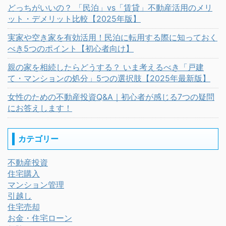
どっちがいいの？ 「民泊」vs「賃貸」不動産活用のメリ
ット・デメリット比較【2025年版】
実家や空き家を有効活用！民泊に転用する際に知っておく
べき5つのポイント【初心者向け】
親の家を相続したらどうする？ いま考えるべき「戸建
て・マンションの処分」5つの選択肢【2025年最新版】
女性のための不動産投資Q&A｜初心者が感じる7つの疑問
にお答えします！
カテゴリー
不動産投資
住宅購入
マンション管理
引越し
住宅売却
お金・住宅ローン