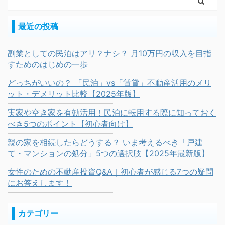
最近の投稿
副業としての民泊はアリ？ナシ？ 月10万円の収入を目指
すためのはじめの一歩
どっちがいいの？ 「民泊」vs「賃貸」不動産活用のメリ
ット・デメリット比較【2025年版】
実家や空き家を有効活用！民泊に転用する際に知っておく
べき5つのポイント【初心者向け】
親の家を相続したらどうする？ いま考えるべき「戸建
て・マンションの処分」5つの選択肢【2025年最新版】
女性のための不動産投資Q&A｜初心者が感じる7つの疑問
にお答えします！
カテゴリー